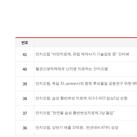
번호
41
안지오랩 "비만치료제, 유럽 제약사가 기술검토 중" 인터뷰
40
혈관신생억제제로 난치병 치료하는 안지오랩
39
안지오랩, 독일 XL-protein사와 항체 후보물질 공동연구 위한 
38
안지오랩, 습성 황반변성 치료제 ALS-L1023 임상2상 순항
37
안지오랩 "천연물 습성 황반변성치료제 2상 돌입"
36
안지오랩, 상반기 매출 32억원...전년대비 874% 성장