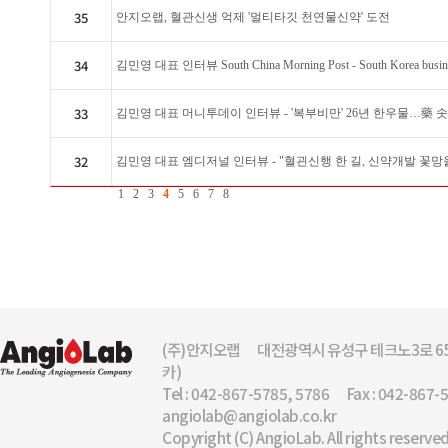
35
안지오랩, 혈관신생 억제 '멀티타깃 천연물신약' 도전
34
김민영 대표 인터뷰 South China Morning Post - South Korea busine
33
김민영 대표 머니투데이 인터뷰 - '복부비만' 26년 한우물…藥 
32
김민영 대표 엠디저널 인터뷰 - "혈괸신행 한 길, 신약개발 꽃망울.
1
2
3
4
5
6
7
8
(주)안지오랩
대전광역시 유성구 테크노3로 65
카)
Tel : 042-867-5785, 5786
Fax : 042-867-
angiolab@angiolab.co.kr
Copyright (C) AngioLab. All rights reserved