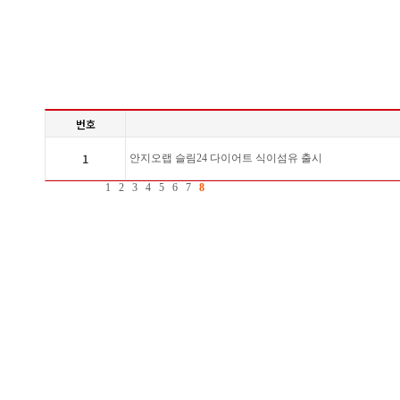
번호
1
안지오랩 슬림24 다이어트 식이섬유 출시
1
2
3
4
5
6
7
8